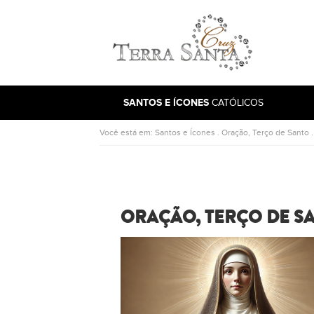
Ir para a página inicial
SANTOS E ÍCONES
CATÓLICOS
Você está em:
Santos e Ícones
.
Oração, Terço de Santo
ORAÇÃO, TERÇO DE SA