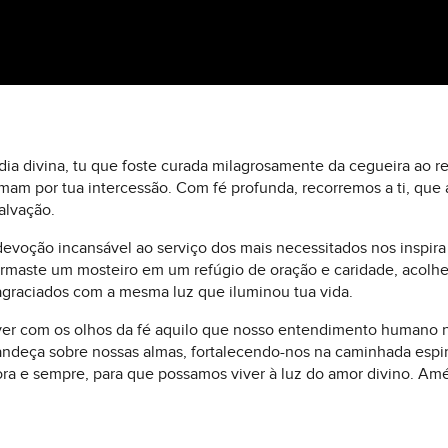
rdia divina, tu que foste curada milagrosamente da cegueira ao 
am por tua intercessão. Com fé profunda, recorremos a ti, que a
alvação.
evoção incansável ao serviço dos mais necessitados nos inspir
ormaste um mosteiro em um refúgio de oração e caridade, acolhe
agraciados com a mesma luz que iluminou tua vida.
ver com os olhos da fé aquilo que nosso entendimento humano nã
ndeça sobre nossas almas, fortalecendo-nos na caminhada espiri
ora e sempre, para que possamos viver à luz do amor divino. Am