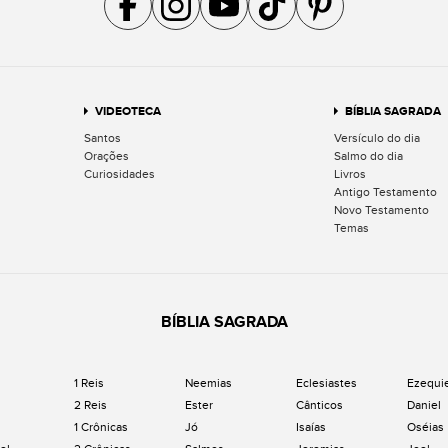
VIDEOTECA
BÍBLIA SAGRADA
Santos
Versículo do dia
Orações
Salmo do dia
Curiosidades
Livros
Antigo Testamento
Novo Testamento
Temas
BÍBLIA SAGRADA
1 Reis
Neemias
Eclesiastes
Ezequi
2 Reis
Ester
Cânticos
Daniel
1 Crônicas
Jó
Isaías
Oséias