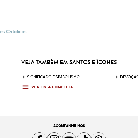
es Católicos
VEJA TAMBÉM EM SANTOS E ÍCONES
SIGNIFICADO E SIMBOLISMO
DEVOÇÃO
VER LISTA COMPLETA
ACOMPANHE-NOS
Acompanhe a gente no Facebook
Acompanhe a gente no Instagram
Acompanhe a gente no YouTube
Acompanhe a gente no TikTok
Acompanhe a gente no Pin