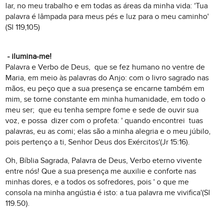
lar, no meu trabalho e em todas as áreas da minha vida: 'Tua
palavra é lâmpada para meus pés e luz para o meu caminho'
(Sl 119,105)
- ilumina-me!
Palavra e Verbo de Deus, que se fez humano no ventre de
Maria, em meio às palavras do Anjo: com o livro sagrado nas
mãos, eu peço que a sua presença se encarne também em
mim, se torne constante em minha humanidade, em todo o
meu ser; que eu tenha sempre fome e sede de ouvir sua
voz, e possa dizer com o profeta: ' quando encontrei tuas
palavras, eu as comi; elas são a minha alegria e o meu júbilo,
pois pertenço a ti, Senhor Deus dos Exércitos'(Jr 15:16).
Oh, Bíblia Sagrada, Palavra de Deus, Verbo eterno vivente
entre nós! Que a sua presença me auxilie e conforte nas
minhas dores, e a todos os sofredores, pois ' o que me
consola na minha angústia é isto: a tua palavra me vivifica'(Sl
119.50).