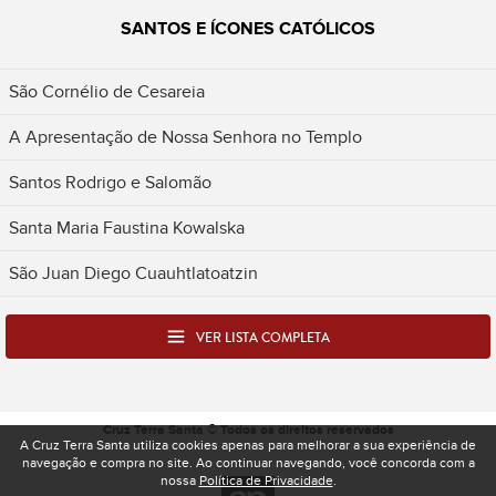
SANTOS E ÍCONES CATÓLICOS
São Cornélio de Cesareia
A Apresentação de Nossa Senhora no Templo
Santos Rodrigo e Salomão
Santa Maria Faustina Kowalska
São Juan Diego Cuauhtlatoatzin
VER LISTA COMPLETA
Cruz Terra Santa © Todos os direitos reservados
A Cruz Terra Santa utiliza cookies apenas para melhorar a sua experiência de
navegação e compra no site. Ao continuar navegando, você concorda com a
nossa
Política de Privacidade
.
Desenvolvido pela Spacelab - Produtora e Ag