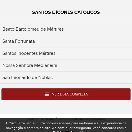
SANTOS E ÍCONES CATÓLICOS
Beato Bartolomeu de Mártires
Santa Fortunata
Santos Inocentes Mártires
Nossa Senhora Medianeira
São Leonardo de Noblac
VER LISTA COMPLETA
Cruz Terra Santa © Todos os direitos reservados
A Cruz Terra Santa utiliza cookies apenas para melhorar a sua experiência de
navegação e compra no site. Ao continuar navegando, você concorda com a