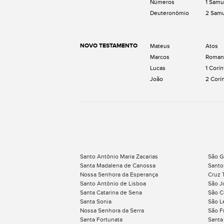
Números
1 Samu
Deuteronômio
2 Sam
NOVO TESTAMENTO
Mateus
Atos
Marcos
Roman
Lucas
1 Corín
João
2 Corí
Santo Antônio Maria Zacarias
São G
Santa Madalena de Canossa
Santo
Nossa Senhora da Esperança
Cruz 
Santo Antônio de Lisboa
São J
Santa Catarina de Sena
São C
Santa Sonia
São L
Nossa Senhora da Serra
São F
Santa Fortunata
Santa