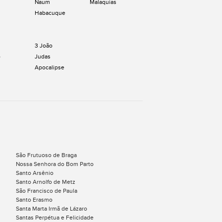
Naum
Malaquias
Habacuque
3 João
o
Judas
Apocalipse
São Frutuoso de Braga
Nossa Senhora do Bom Parto
Santo Arsênio
Santo Arnolfo de Metz
São Francisco de Paula
Santo Erasmo
Santa Marta Irmã de Lázaro
Santas Perpétua e Felicidade